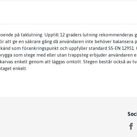
eroende på taklutning. Upptill 12 graders lutning rekommenderas g
r att ge en säkrare gång då användaren inte behöver balansera p
odkänd som förankringspunkt och uppfyller standard SS-EN 12951.
brygga som stege med eller utan trappsteg erbjuder användaren en
karvas enkelt genom att läggas omlott. Stegen består också av tv
taget enkelt.
Soc