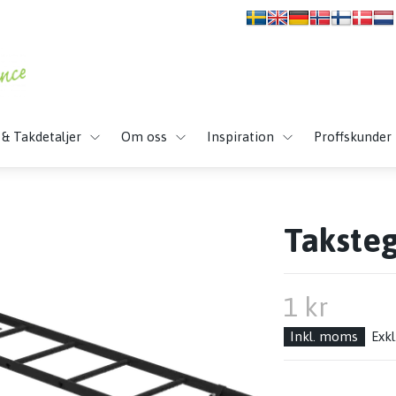
 & Takdetaljer
Om oss
Inspiration
Proffskunder
Takste
1 kr
Inkl. moms
Exk