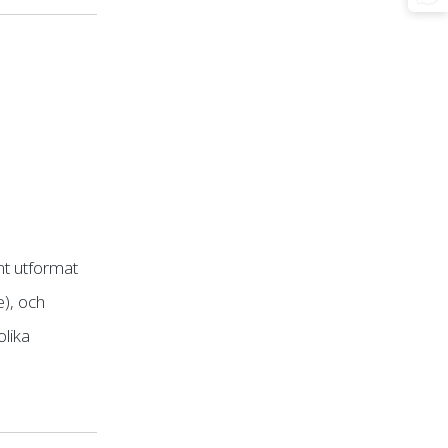
t utformat
e), och
olika