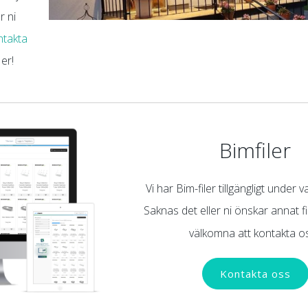
r ni
ntakta
er!
Bimfiler
Vi har Bim-filer tillgängligt under v
Saknas det eller ni önskar annat fi
välkomna att kontakta o
Kontakta oss