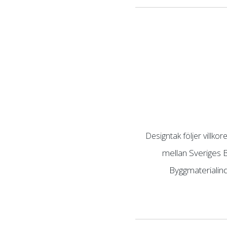
Designtak följer villko
mellan Sveriges B
Byggmaterialind