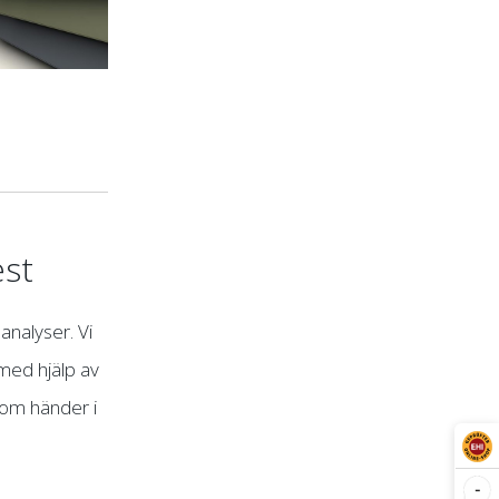
est
analyser. Vi
med hjälp av
som händer i
-