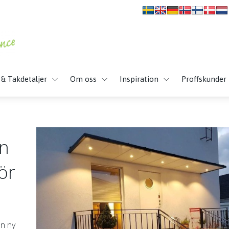
 & Takdetaljer
Om oss
Inspiration
Proffskunder
en
ör
en ny