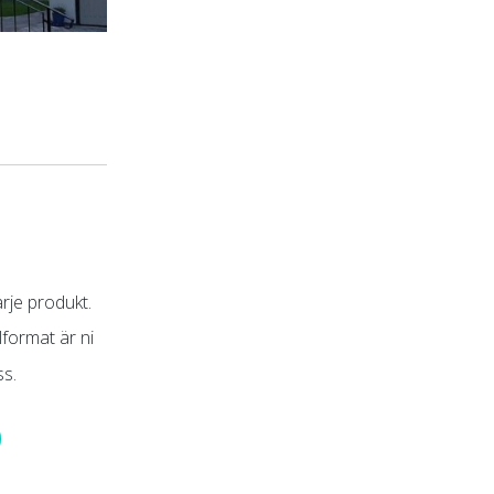
arje produkt.
lformat är ni
ss.