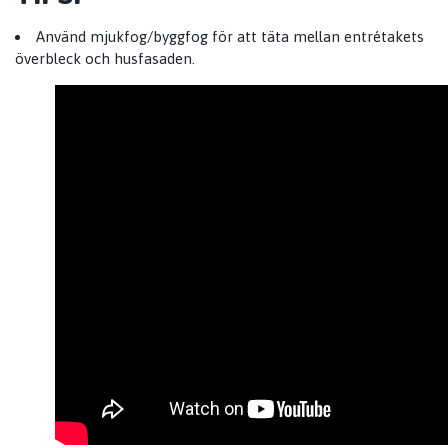
Använd mjukfog/byggfog för att täta mellan entrétakets
överbleck och husfasaden.