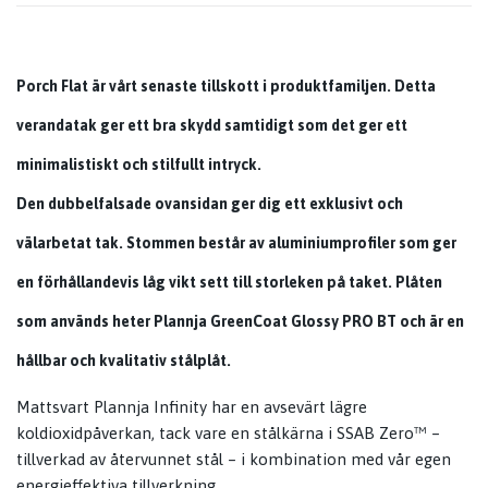
Porch Flat
är vårt senaste tillskott i produktfamiljen. Detta
verandatak ger ett bra skydd samtidigt som det ger ett
minimalistiskt och stilfullt intryck.
Den dubbelfalsade ovansidan ger dig ett exklusivt och
välarbetat tak. Stommen består av aluminiumprofiler som ger
en förhållandevis låg vikt sett till storleken på taket. Plåten
som används heter Plannja GreenCoat Glossy PRO BT och är en
hållbar och kvalitativ stålplåt.
Mattsvart Plannja Infinity har en avsevärt lägre
koldioxidpåverkan, tack vare en stålkärna i SSAB Zero™ –
tillverkad av återvunnet stål – i kombination med vår egen
energieffektiva tillverkning.