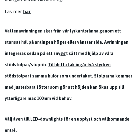
Läs mer
här
.
Vattenavrinningen sker från vår fyrkantsränna genom ett
stansat hål på antingen höger eller vänster sida.
Avrinningen
integreras sedan på ett snyggt sätt med hjälp av våra
stödstolpar/stuprör.
Till detta tak ingår två stycken
stödstolpar i samma kulör som undertaket.
Stolparna kommer
med justerbara fötter som gör att höjden kan ökas upp till
ytterligare max 100mm vid behov.
Välj även till LED-downlights för en upplyst och välkomnande
entré.