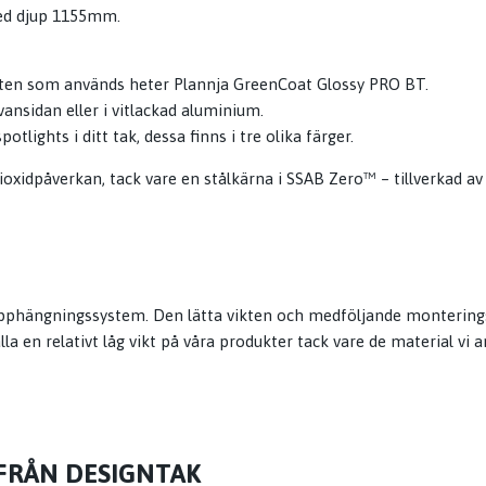
ed djup 1155mm.
åten som används heter Plannja GreenCoat Glossy PRO BT.
ansidan eller i vitlackad aluminium.
otlights i ditt tak, dessa finns i tre olika färger.
dioxidpåverkan, tack vare en stålkärna i SSAB Zero™ – tillverkad 
pphängningssystem. Den lätta vikten och medföljande monteringsa
lla en relativt låg vikt på våra produkter tack vare de material vi
FRÅN DESIGNTAK