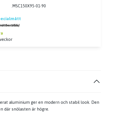
.MSC150X95-01-90
specialmått
måttbeställda)
ra
 veckor
iserat aluminium ger en modern och stabil look. Den
den där snölasten är högre.