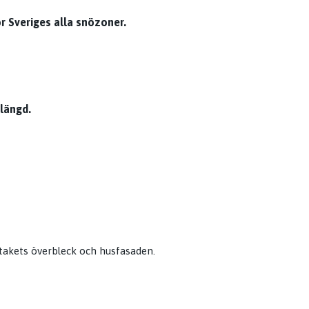
r Sveriges alla snözoner.
slängd.
étakets överbleck och husfasaden.