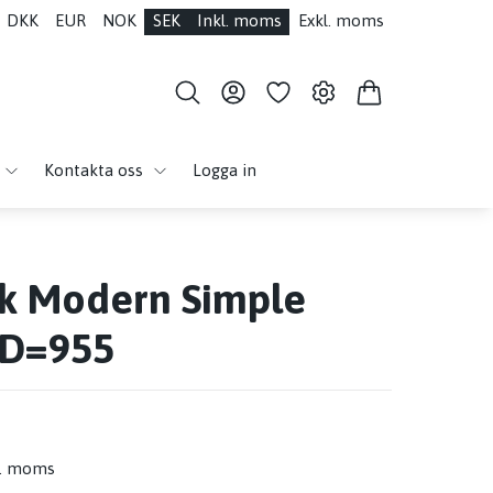
DKK
EUR
NOK
SEK
Inkl. moms
Exkl. moms
Kontakta oss
Logga in
ak Modern Simple
 D=955
l. moms