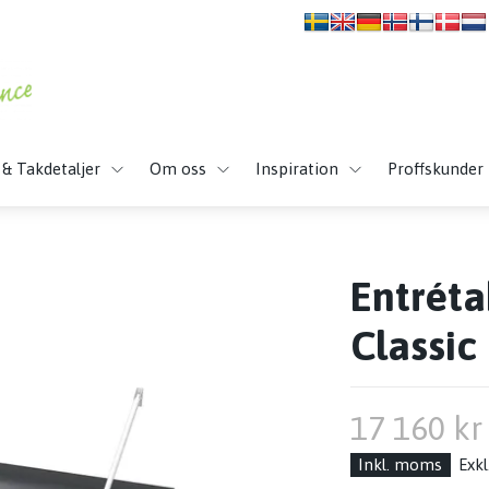
 & Takdetaljer
Om oss
Inspiration
Proffskunder
Entrét
Classic
17 160 kr
Inkl. moms
Exk