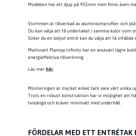
Modellen har ett djup på 955mm men finns även m
Stommen är tillverkad av aluminiumprofiler och pl
Du kan välja att få undertaket i samma kulör som ov
Söker du en belyst entré kan du välja att få infällda sp
Mattsvart Plannja Infinity har en avsevärt lägre kol
energieffektiva tillverkning.
Läs mer
här
.
Monteringen är mycket enkel tack vare vårt unika u
Trots en robust konstruktion har vi möjlighet att hå
livslängd och kräver minimalt med underhåll.
FÖRDELAR MED ETT ENTRÉTAK 