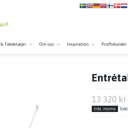
 & Takdetaljer
Om oss
Inspiration
Proffskunder
Entréta
13 320 kr
Inkl. moms
Exk