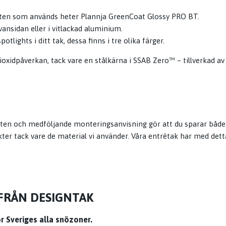
åten som används heter Plannja GreenCoat Glossy PRO BT.
ansidan eller i vitlackad aluminium.
otlights i ditt tak, dessa finns i tre olika färger.
dioxidpåverkan, tack vare en stålkärna i SSAB Zero™ – tillverkad 
kten och medföljande monteringsanvisning gör att du sparar både 
dukter tack vare de material vi använder. Våra entrétak har med de
FRÅN DESIGNTAK
r Sveriges alla snözoner.