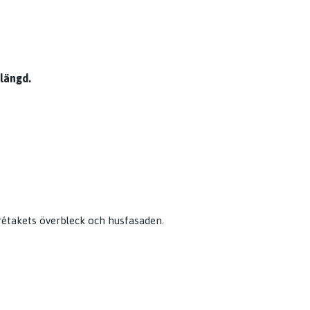
slängd.
rétakets överbleck och husfasaden.