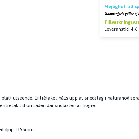
Möjlighet till 
(kampanjpris gäller ej 
Tillverkningsva
Leveranstid: 4-6
 platt utseende. Entrétaket hålls upp av snedstag i naturanodise
 entrétak till områden där snölasten är högre.
ed djup 1155mm.