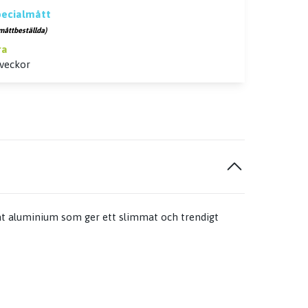
specialmått
måttbeställda)
ra
 veckor
rat aluminium som ger ett slimmat och trendigt