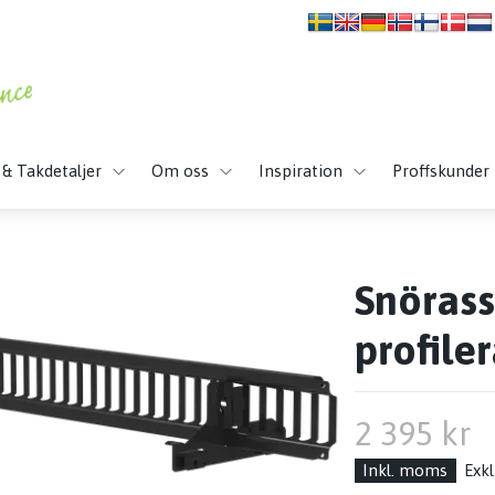
 & Takdetaljer
Om oss
Inspiration
Proffskunder
Snörass
profile
2 395 kr
Inkl. moms
Exk