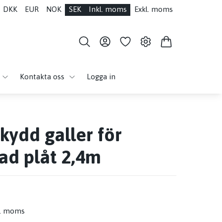
DKK
EUR
NOK
SEK
Inkl. moms
Exkl. moms
Kontakta oss
Logga in
kydd galler för
rad plåt 2,4m
l. moms