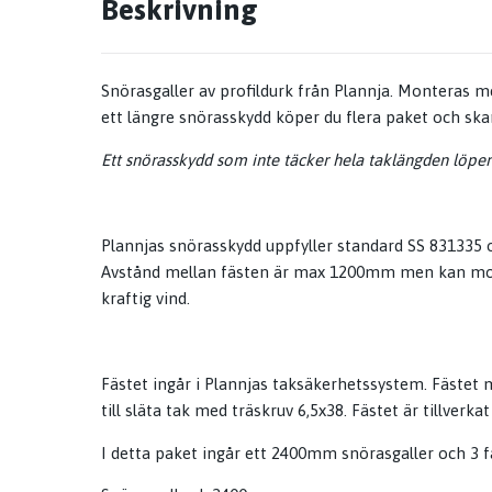
Beskrivning
Snörasgaller av profildurk från
Plannja
. Monteras me
ett längre snörasskydd köper du flera paket och sk
Ett snörasskydd som inte täcker hela taklängden löper 
Plannjas snörasskydd uppfyller standard SS 831335 
Avstånd mellan fästen är max 1200mm men kan monteras
kraftig vind.
Fästet ingår i Plannjas taksäkerhetssystem. Fästet 
till släta tak med träskruv 6,5x38. Fästet är tillverk
I detta paket ingår ett 2400mm snörasgaller och 3 fä