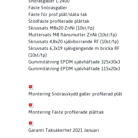
Snörasgaller L-2400
Fäste Snörasgaller
Fäste för prof.plåt/släta tak
Stödfäste profilerade plåttak
Skruvsats M8x20 ZnNi (10st/fp)
Muttersats M8 flänsmutter ZnNi (10st/fp)
Skruvsats 4,8x20 självborrande RF (10st/fp)
Skruvsats 6,3x19 självgängande m bricka RF
(10st/fp)
Gummitätning EPDM självhäftade 325x30x3
Gummitätning EPDM självhäftade 115x20x3
Montering Snörasskydd galler profilerad plåt
Montering Fäste profilerade plåttak
Garanti Taksäkerhet 2021 Januari