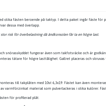
d olika fästen beroende på taktyp. I detta paket ingår fäste för 
arvar dessa med överlapp.
stor risk för överbelastning då ändkonsolen får ta en högre last.
och snörasskyddet fungerar även som takfotsräcke och är godkänt 
 tätare för högre lasttålighet. Gallret placeras och skruvas till v
monteras till takplåten med 10st 6,3x19. Fästet kan även monteras
at av varmförzinkat material som pulverlackeras i olika kulörer. Fäs
sten för profilerad plåt.