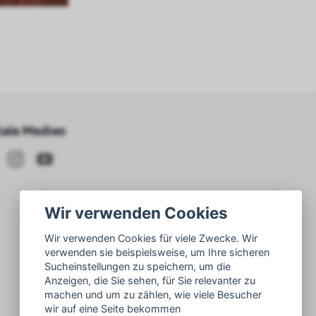
iale Medien
Wir verwenden Cookies
Wir verwenden Cookies für viele Zwecke. Wir
verwenden sie beispielsweise, um Ihre sicheren
Sucheinstellungen zu speichern, um die
Anzeigen, die Sie sehen, für Sie relevanter zu
machen und um zu zählen, wie viele Besucher
wir auf eine Seite bekommen