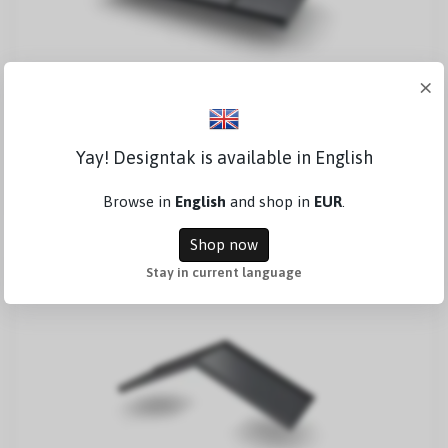
×
Classic Small T=850
Yay! Designtak is available in English
1.224,06 €
Browse in
English
and shop in
EUR
.
Shop now
Stay in current language