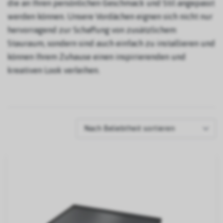
die an Ihren persönlichen Geschmack und Stil angepasst
werden können. Unsere Vordächen eignen sich nicht nur
hervorragend zur Schaffung von zusätzlichem
Stauraum, sondern sind auch einfach zu installieren und
können Ihrem Zuhause einen inspirierenden und
kreativen Look verleihen.