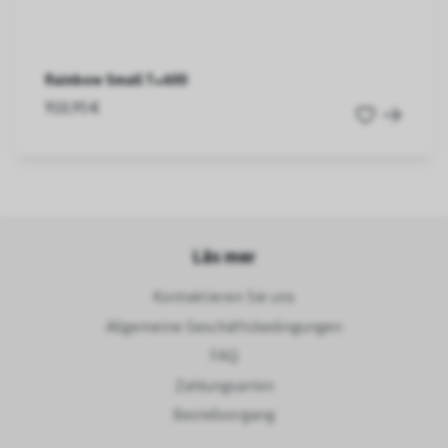
Rainbow Small T=600
910,95 €
Läs mer
Kontaktieren Sie uns
Allgemeine Geschäftsbedingungen
FAQ
Zahlungsarten
Bestellvorgang