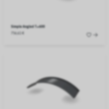
Simple Angled T=600
756,61 €