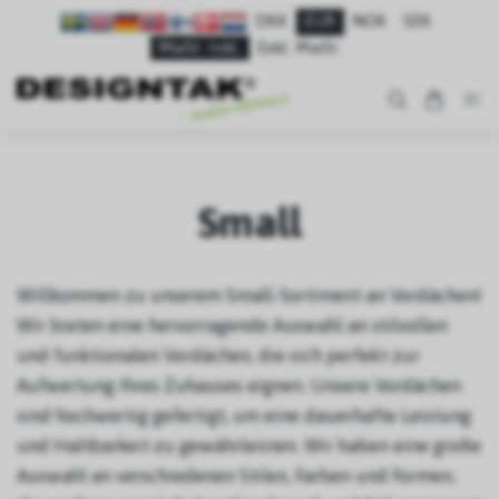
DKK
EUR
NOK
SEK
MwSt. Inkl.
Exkl. MwSt.
Small
Willkommen zu unserem Small-Sortiment an Vordächen!
Wir bieten eine hervorragende Auswahl an stilvollen
und funktionalen Vordächen, die sich perfekt zur
Aufwertung Ihres Zuhauses eignen. Unsere Vordächen
sind hochwertig gefertigt, um eine dauerhafte Leistung
und Haltbarkeit zu gewährleisten. Wir haben eine große
Auswahl an verschiedenen Stilen, Farben und Formen,