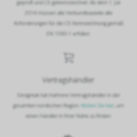
geprüft und CE-gekennzeichnet. Ab dem 1. Juli
2014 müssen alle Verbundbauteile alle
Anforderungen für die CE-Kennzeichnung gemäß
EN 1090-1 erfüllen.
Vertragshändler
Designtak hat mehrere Vertragshändler in der
gesamten nordischen Region.
Klicken Sie hier
, um
einen Händler in Ihrer Nähe zu finden.