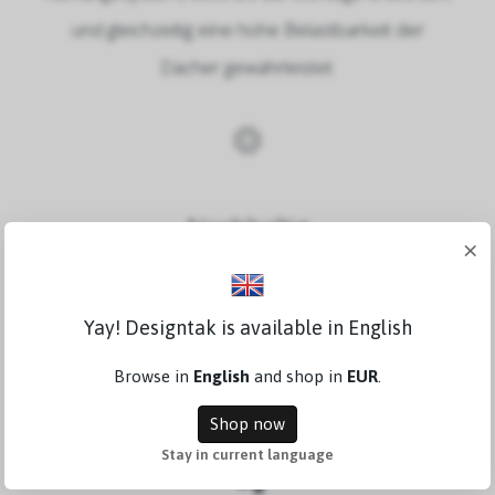
und gleichzeitig eine hohe Belastbarkeit der
Dächer gewährleistet.
Nachhaltig
×
Dank der verwendeten Materialien hat das
Yay! Designtak is available in English
Vordach eine lange Lebensdauer bei minimalem
Wartungsaufwand.
Der rostfreie Aluminiumrahmen
Browse in
English
and shop in
EUR
.
ist mit beschichtetem Blech verkleidet.
Shop now
Stay in current language