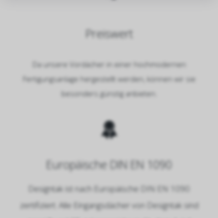
Preiswert
Da unsere Vordächer in einer hochmodernen
Fertigungsanlage hergestellt werden, können wir sie
besonders günstig anbieten.
Europäische DIN EN 1090
Designtak ist nach Europäische DIN EN 1090
zertifiziert. Alle Eingangsdächer von Designtak sind