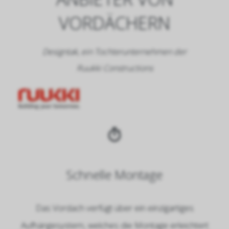
ORDÄCHERN
Designtak, ein Tochterunternehmen der
Ruukki Constructions
Schnelle Montage
Das Vordach verfügt über ein einzigartiges
Aufhängesystem, welches die Montage erleichtert