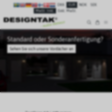
DKK
EUR
NOK
SEK
MwSt. Inkl.
Exkl. MwSt.
Standard oder Sonderanfertigung?
Sehen Sie sich unsere Vordächer an