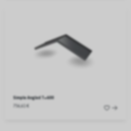
Simple Angled T=600
756,61 €