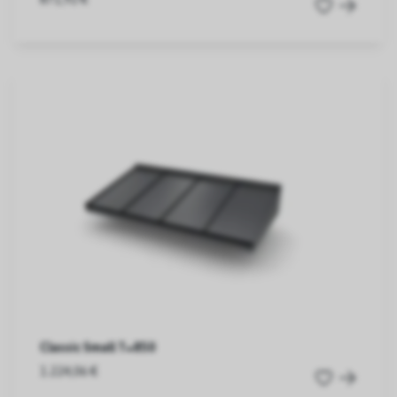
Classic Small T=850
1.224,06 €