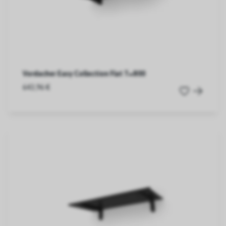
Vordacher Easy Collection Flat T=800
643,96 €