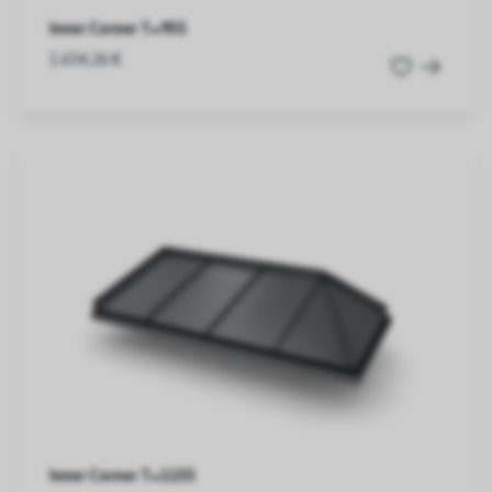
Inner Corner T=955
1.654,26 €
Inner Corner T=1155