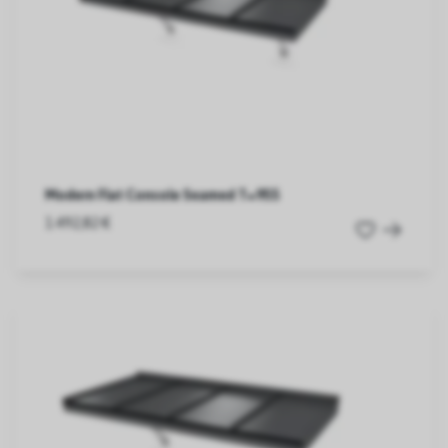
Modern Flat Console Seamed T=955
1.492,82 €