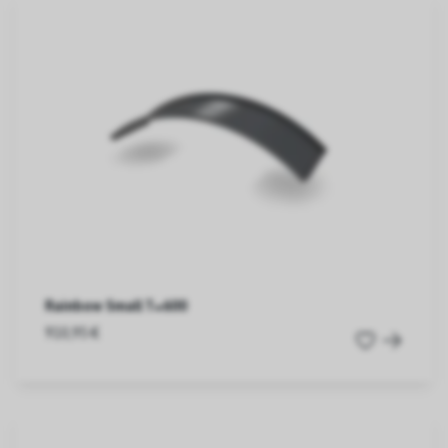
Rainbow Small T=600
910,95 €