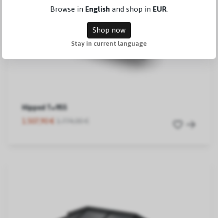
Browse in
English
and shop in
EUR
.
Shop now
Stay in current language
Hipped T=955
1.507,90 €
1.774,00 €