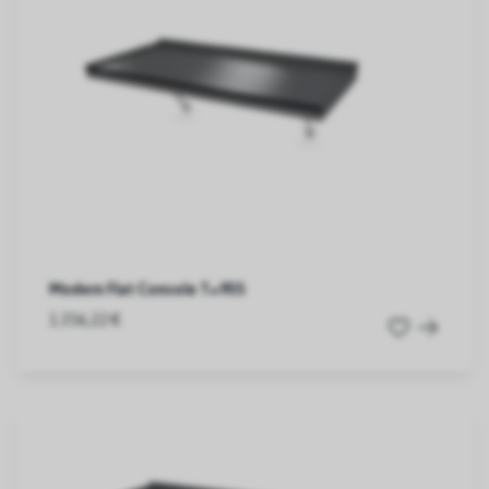
Modern Flat Console T=955
1.356,22 €