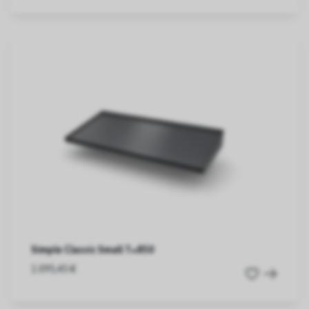
Simple Classic Small T=850
1.095,45 €