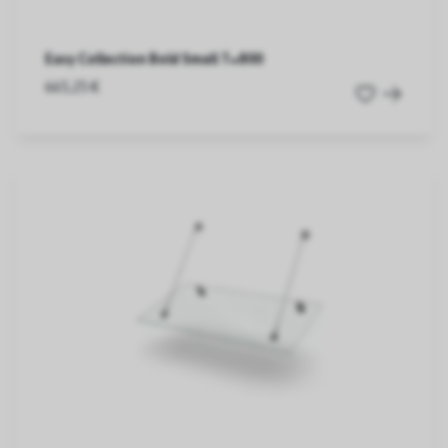
Easy Collection Bold Small T=800
665,25 €