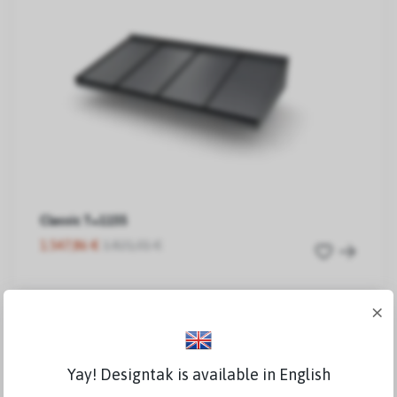
Classic T=1155
1.547,86 €
1.821,01 €
×
Yay! Designtak is available in English