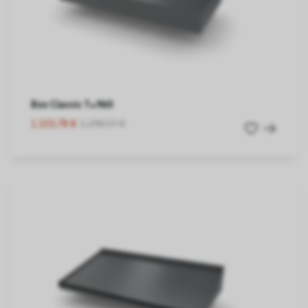
Box Classic T=960
1.103,78 €
1.298,57 €