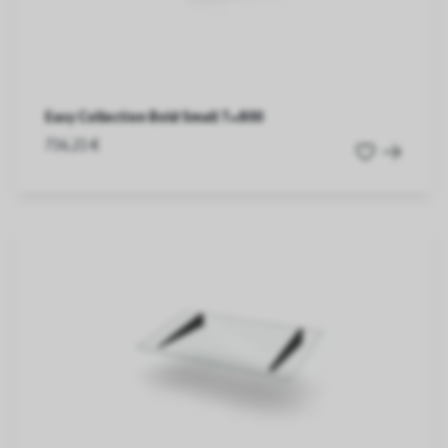
Easy Collection Bold Small T=800
736,21 €