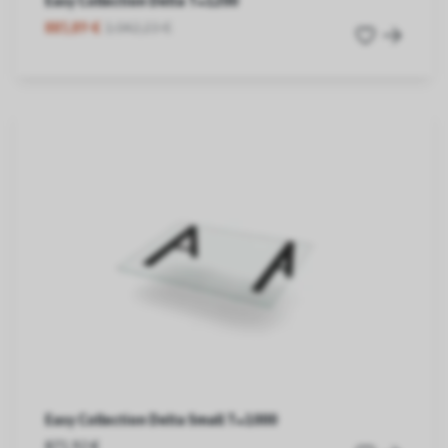
Easy Collection Delta T=1200
885,89 €
1.042,23 €
Easy Collection Delta Small T=1000
871,92 €