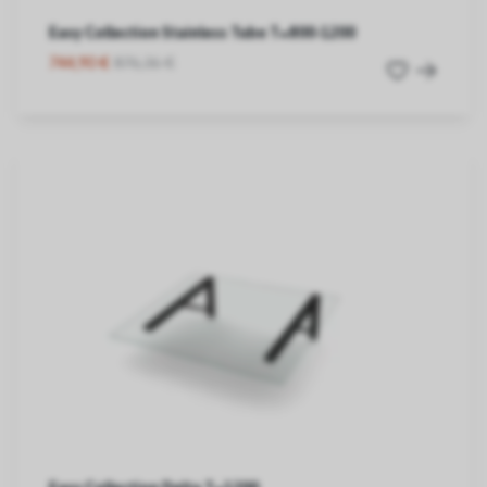
Easy Collection Stainless Tube T=800-1200
744,90 €
876,36 €