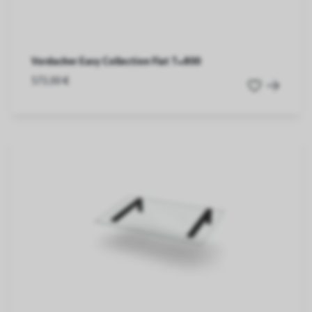
Vordacher Easy Collection Flat T=800
573,00 €