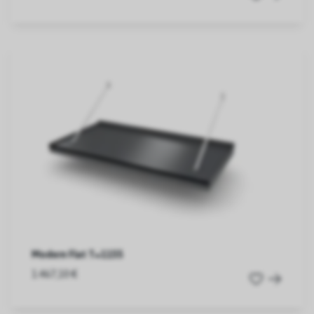
Modern Flat T=1155
1.467,10 €