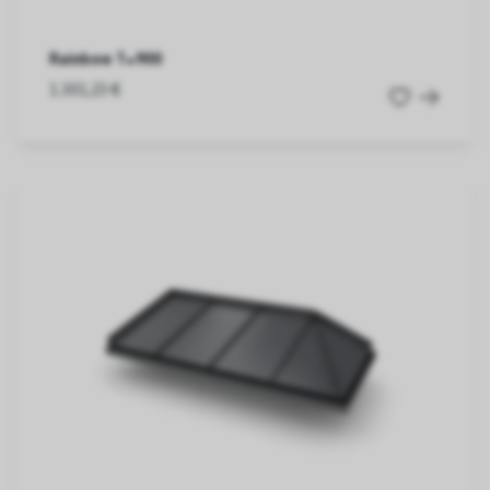
Rainbow T=900
1.301,23 €