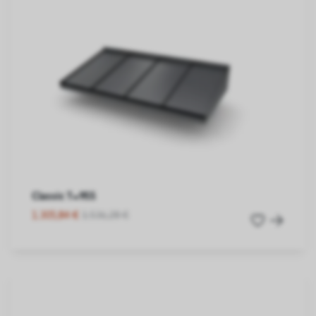
Classic T=955
1.305,84 €
1.536,28 €