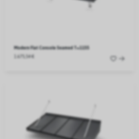
Modern Flat Console Seamed T=1155
1.675,54 €