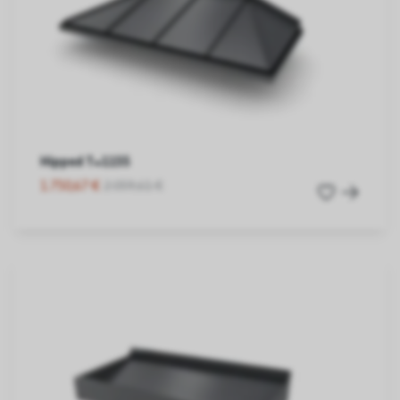
Hipped T=1155
1.750,67 €
2.059,61 €