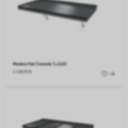
Modern Flat Console T=1155
1.538,95 €