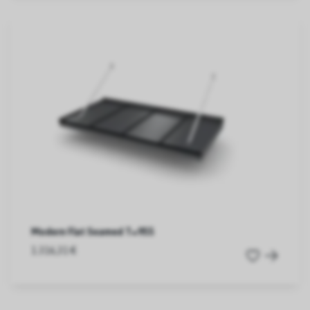
Modern Flat Seamed T=955
1.316,31 €