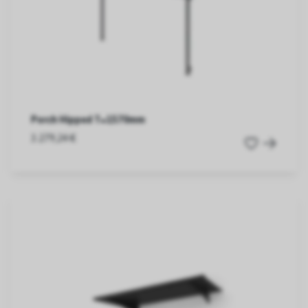
Porch Hipped T=1570mm
3.279,24 €