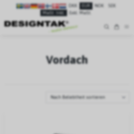
DKK
EUR
NOK
SEK
MwSt. Inkl.
Exkl. MwSt.
Vordach