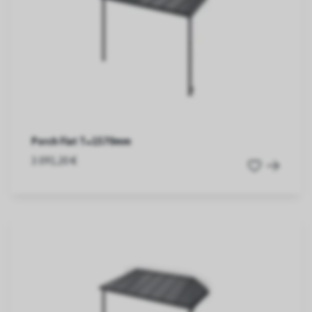
Porch Flat T=1570mm
3.091,20 €