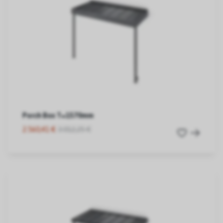
Porch Box T=1570mm
2.560,41 €
3.012,25 €