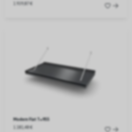
1.939,87 €
Modern Flat T=955
1.181,48 €