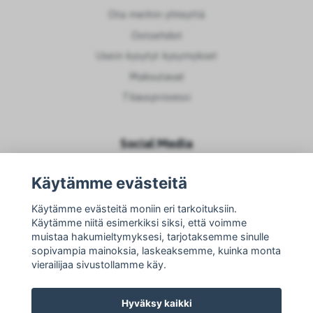
Ota meihin yhteyttä
Ostoehdot
Usein kysytyt kysymykset
Maksutavat
Tilausprosessi
Social Media
Käytämme evästeitä
Käytämme evästeitä moniin eri tarkoituksiin.
Käytämme niitä esimerkiksi siksi, että voimme
muistaa hakumieltymyksesi, tarjotaksemme sinulle
sopivampia mainoksia, laskeaksemme, kuinka monta
vierailijaa sivustollamme käy.
Hyväksy kaikki