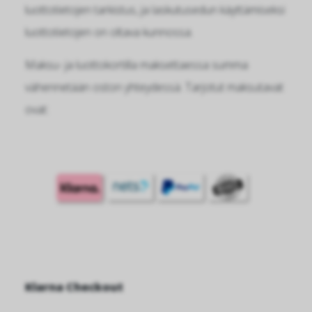
luottotietojen tarkistus, ja laskutusedun käyttämiseksi
luottotietojen on oltava kunnossa.
Maksu- ja luottokortilla maksettaessa summa
vähennetään oston yhteydessä. Tarjotut maksutavat
ovat:
Klarna Checkout