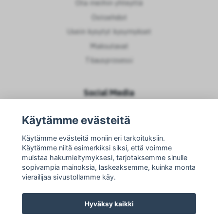
Ota meihin yhteyttä
Ostoehdot
Usein kysytyt kysymykset
Maksutavat
Tilausprosessi
Social Media
Käytämme evästeitä
Käytämme evästeitä moniin eri tarkoituksiin.
Käytämme niitä esimerkiksi siksi, että voimme
muistaa hakumieltymyksesi, tarjotaksemme sinulle
sopivampia mainoksia, laskeaksemme, kuinka monta
vierailijaa sivustollamme käy.
Hyväksy kaikki