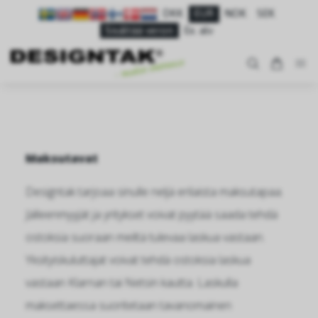
DKK
EUR
NOK
SEK
Sisältää veron
Ex. alv
Maksutavat
Designtak tarjoaa sinulle neljä erilaista maksutapaa.
Jälleenmyyjät ja yritykset voivat pyytää saada tehdä
ostoksia suoraan meiltä tulevaa laskua vastaan.
Yksityiskuluttajat voivat tehdä ostoksia laskua
vastaan Klarnan tai Netsin kautta. Laskulla
maksettaessa suoritetaan tavanomainen