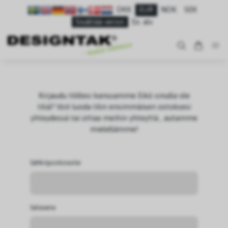
DKK
EUR
NOK
SEK
Sisältää veron
Ex. alv
Kirjaudu tilillesi kanssamme Eikö sinulla ole
tiliä? Voit luoda tilin ensimmäisen ostoksesi
yhteydessä tai ottaa meihin yhteyttä , autamme
mielellämme!
Sähköpostiosoite
Salasana