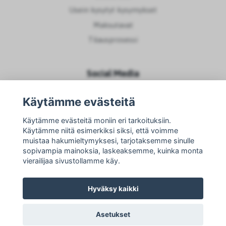
Usein kysytyt kysymykset
Maksutavat
Tilausprosessi
Social Media
Käytämme evästeitä
Käytämme evästeitä moniin eri tarkoituksiin.
Käytämme niitä esimerkiksi siksi, että voimme
muistaa hakumieltymyksesi, tarjotaksemme sinulle
sopivampia mainoksia, laskeaksemme, kuinka monta
vierailijaa sivustollamme käy.
Hyväksy kaikki
Asetukset
© 2026 Designtak
–
Powered by Quickbutik