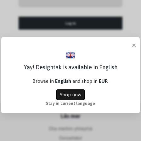
×
Forgot Password?
Yay! Designtak is available in English
Luo uusi tili
Browse in
English
and shop in
EUR
.
Shop now
Stay in current language
Läs mer
Ota meihin yhteyttä
Ostoehdot