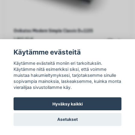
Ovikatos Modern Simple Classic D=1155
1.805,93 €
Käytämme evästeitä
Käytämme evästeitä moniin eri tarkoituksiin.
Käytämme niitä esimerkiksi siksi, että voimme
muistaa hakumieltymyksesi, tarjotaksemme sinulle
sopivampia mainoksia, laskeaksemme, kuinka monta
vierailijaa sivustollamme käy.
Hyväksy kaikki
Asetukset