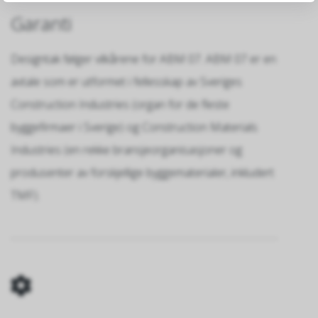
Garanti
Designtak følger vilkårene for ABM 07. ABM 07 er en
avtale som er utformet i fellesskap av Sveriges
Construction Industries (organ for de fleste
byggefirmaer i Sverige) og Construction Materials
Industries (en rekke bransjeorganisasjoner og
produsenter av forskjellige byggematerialer, inkludert
TMF).