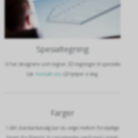
Spesialtegning
Vi har designere som tegner 3D-tegninger til spesielle
tak.
Kontakt oss
så hjelper vi deg.
Farger
I vårt standardutvalg kan du velge mellom forskjellige
farger fra Plannja. Vi samarbeider også med Lindab.