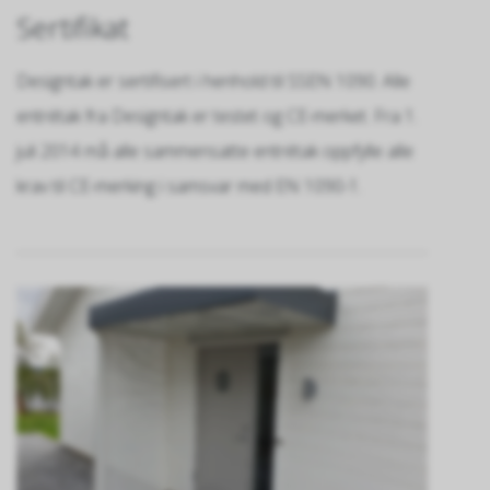
Sertifikat
Designtak er sertifisert i henhold til SSEN 1090. Alle
entrétak fra Designtak er testet og CE-merket. Fra 1.
juli 2014 må alle sammensatte entrétak oppfylle alle
krav til CE-merking i samsvar med EN 1090-1.