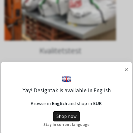
Kvalitetstest
I cad-programmet gjør vi stressanalyser. Vi simulerer
×
også snøtyngde ved hjelp av store sandsekker for å
se hva som skjer i virkeligheten.
Yay! Designtak is available in English
Browse in
English
and shop in
EUR
.
Shop now
Stay in current language