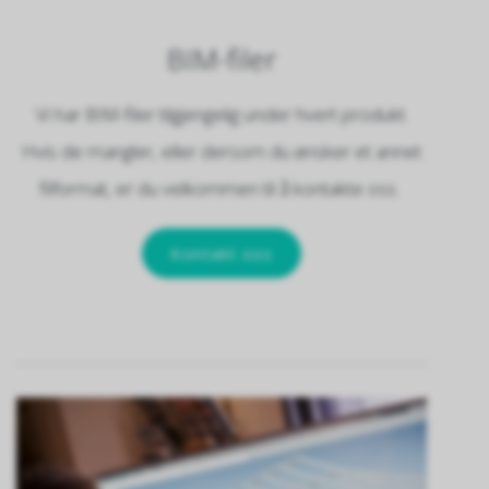
BIM-filer
Vi har BIM-filer tilgjengelig under hvert produkt.
Hvis de mangler, eller dersom du ønsker et annet
filformat, er du velkommen til å kontakte oss.
Kontakt oss