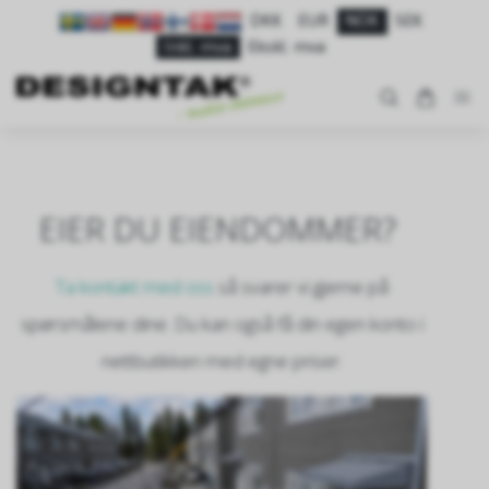
DKK
EUR
NOK
SEK
Inkl. mva
Ekskl. mva
EIER DU EIENDOMMER?
Ta kontakt med oss
så svarer vi gjerne på
spørsmålene dine. Du kan også få din egen konto i
nettbutikken med egne priser.