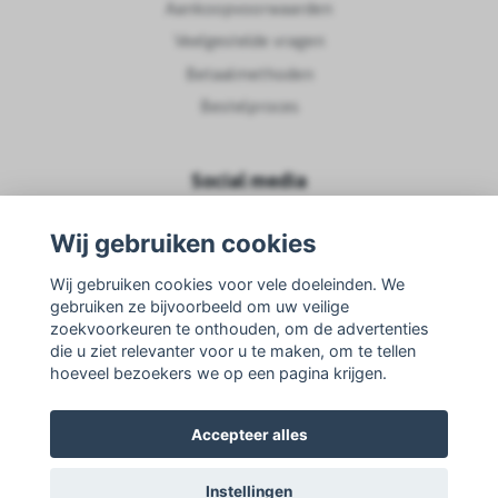
Aankoopvoorwaarden
Veelgestelde vragen
Betaalmethoden
Bestelproces
Social media
Wij gebruiken cookies
Wij gebruiken cookies voor vele doeleinden. We
gebruiken ze bijvoorbeeld om uw veilige
zoekvoorkeuren te onthouden, om de advertenties
die u ziet relevanter voor u te maken, om te tellen
hoeveel bezoekers we op een pagina krijgen.
Accepteer alles
Instellingen